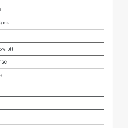
1
p) ms
5%, 3H
TSC
 H