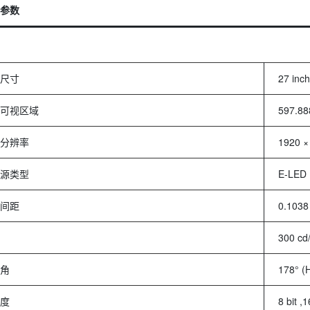
参数
尺寸
27 inch
可视区域
597.88
分辨率
1920 ×
源类型
E-LED
间距
0.1038
300 cd
角
178° (H
度
8 bit ,