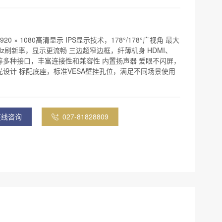
920 × 1080高清显示 IPS显示技术，178°/178°广视角 最大
 Hz刷新率，显示更流畅 三边超窄边框，纤薄机身 HDMI、
A等多种接口，丰富连接性和兼容性 内置扬声器 爱眼不闪屏，
光设计 标配底座，标准VESA壁挂孔位，满足不同场景使用
在线咨询
027-81828809