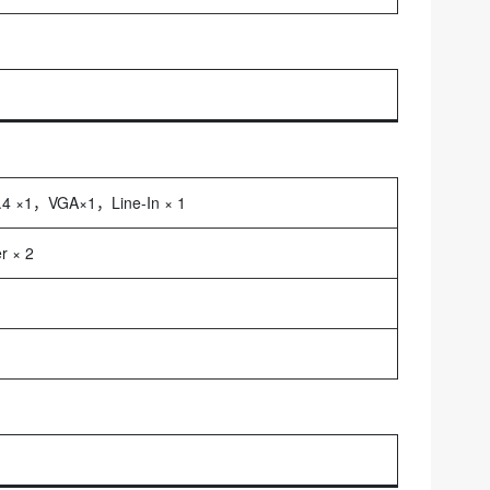
.4 ×1，VGA×1，Line-In × 1
r × 2