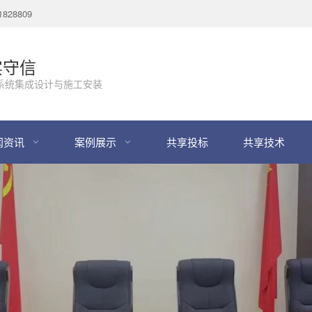
28809
实守信
系统集成设计与施工安装
闻资讯
案例展示
共享投标
共享技术