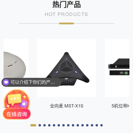
热门产品
HOT PRODUCTS
可以介绍下你们的产品么？
你们是怎么收费的呢？
P发射器 LK-
全向麦 MST-X1S
5机位带H
21
LB50