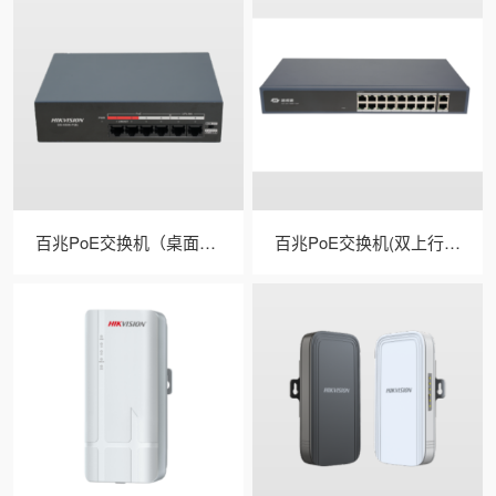
百兆PoE交换机（桌面式/低功率）
百兆PoE交换机(双上行口/MCU PoE)