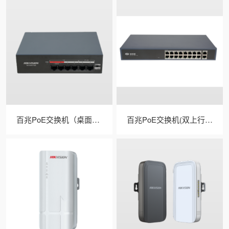
百兆PoE交换机（桌面式/低功率）
百兆PoE交换机(双上行口/MCU PoE)