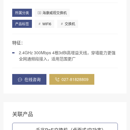
所属分类
海康威视交换机
产品标签
WIFI6
交换机
特征：
2.4GHz 300Mbps 4根3dBi高增益天线，穿墙能力更强
全网通频段接入，适用范围更广
在线咨询
027-81828809
关联产品
千兆PoE交换机（桌面式/中功率）