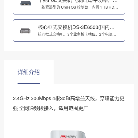
商品型号：DS-3E1500SP-E
一款紧凑型的 UniFi OS 控制台，内置 1 TB HDD 存储空间，支持桌面或机架安装
核心框式交换机DS-3E6503(国内标
配)
核心框式交换机，3个业务板卡槽位，2个电源槽位 交换容量：38.4Tbps，包转发率：7200Mpps 最大IPC带机数量：1000（200W）；最大IPC带机数量：600（400W） 支持IPv4/IPv6静态路由，支持OSPFv2、支持RIPv1/v2、支持等价路由，策略路由、支持VRRP 支持L2~L4包过滤功能 支持G.8032以太网环网协议ERPS
详细介绍
2.4GHz 300Mbps 4根3dBi高增益天线，穿墙能力更
强 全网通频段接入，适用范围更广