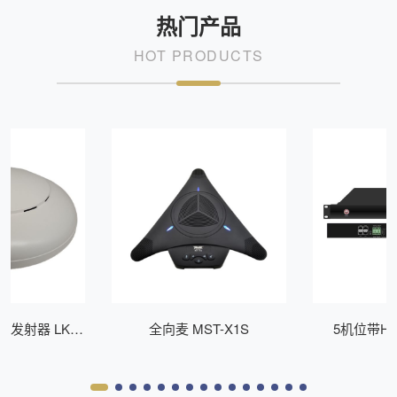
热门产品
HOT PRODUCTS
P发射器 LK-
全向麦 MST-X1S
5机位带H
21
LB50