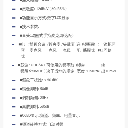
■
最大频偏
: +45KHz
■
灵敏度
: 12dBuV ( 80dBS/N)
■
功能显示方式
:
数字
LCD
显示
■
技术参数
:
■
音头
:
动圈式手持麦克风
(
选配
)
■
电
:
鹅颈会议
/
领夹麦
/
头戴麦
(
选
)
频率震
:
锁相环
容
麦克风
克风
克风
配
荡模式
PLL
回路
式
■
载波
: UHF 640-
可使用的频率取
)
频带
:
输
:
频段
690MHz (
决于当地的规定
宽度
50MHzRF
出
10mW
■
假象干扰比
: <-50 dBC
■
镜像抑制
: 50dB
■
调制频偏
: 25Hz
■
离散抑制
: .60dB
■
OLED
显示
:
频道、频率、电量显示
■
频道转换方式
:
自动对频