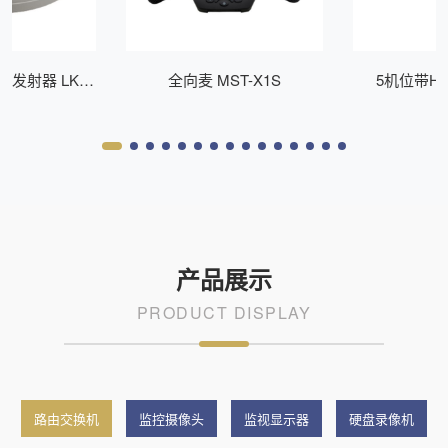
P发射器 LK-
全向麦 MST-X1S
5机位带H
21
LB50
产品展示
PRODUCT DISPLAY
路由交换机
监控摄像头
监视显示器
硬盘录像机