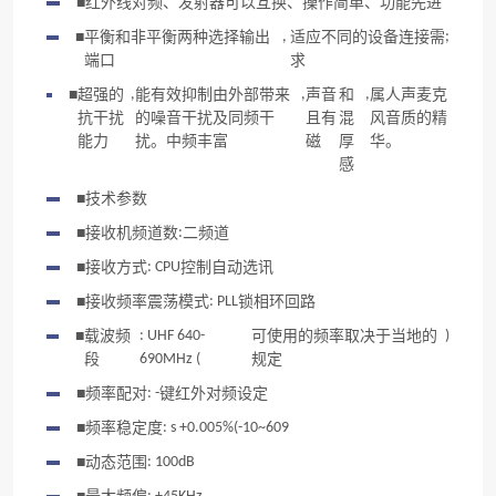
■
红外线对频、发射器可以互换、操作简单、功能先进
■
平衡和非平衡两种选择输出
,
适应不同的设备连接需
;
端口
求
■
超强的
,
能有效抑制由外部带来
,
声音
和
,
属人声麦克
抗干扰
的噪音干扰及同频干
且有
混
风音质的精
能力
扰。中频丰富
磁
厚
华。
感
■
技术参数
■
接收机频道数
:
二频道
■
接收方式
: CPU
控制自动选讯
■
接收频率震荡模式
: PLL
锁相环回路
■
载波频
: UHF 640-
可使用的频率取决于当地的
)
段
690MHz (
规定
■
频率配对
: -
键红外对频设定
■
频率稳定度
: s +0.005%(-10~609
■
动态范围
: 100dB