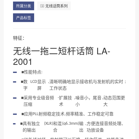
所属分类
无线话筒系列
产品标签
特征：
无线一拖二短杆话筒 LA-
2001
■
性能特点
:
■
数
LCD
显示
,
清晰明确地显示接收机与发射机的实时
;
字
屏
工作状态
■
采用专业级音频
-
扩展技
,
噪音小，尾音
,
动态范围更
压缩
术
小
大
■
应用
PLL
射频稳定技术
,
频率精准、工作稳定可靠
■
具有独立
(XLR)
和混
(q6.3mm)
输
,
方便连接音频处理、
的输出
合
出
功放设备