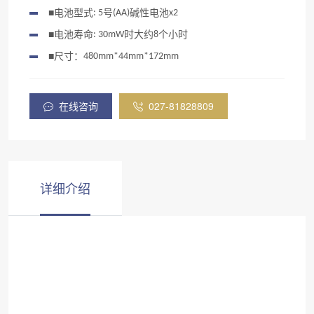
■
电池型式
: 5
号
(AA)
碱性电池
x2
■
电池寿命
: 30mW
时大约
8
个小时
■
尺寸：
480mm*44mm*172mm
在线咨询
027-81828809
详细介绍