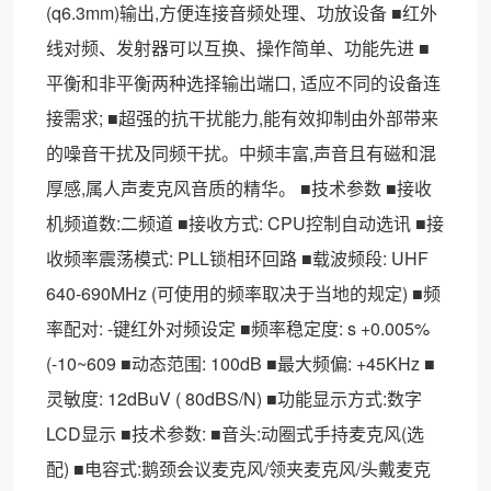
(q6.3mm)输出,方便连接音频处理、功放设备 ■红外
线对频、发射器可以互换、操作简单、功能先进 ■
平衡和非平衡两种选择输出端口, 适应不同的设备连
接需求; ■超强的抗干扰能力,能有效抑制由外部带来
的噪音干扰及同频干扰。中频丰富,声音且有磁和混
厚感,属人声麦克风音质的精华。 ■技术参数 ■接收
机频道数:二频道 ■接收方式: CPU控制自动选讯 ■接
收频率震荡模式: PLL锁相环回路 ■载波频段: UHF
640-690MHz (可使用的频率取决于当地的规定) ■频
率配对: -键红外对频设定 ■频率稳定度: s +0.005%
(-10~609 ■动态范围: 100dB ■最大频偏: +45KHz ■
灵敏度: 12dBuV ( 80dBS/N) ■功能显示方式:数字
LCD显示 ■技术参数: ■音头:动圈式手持麦克风(选
配) ■电容式:鹅颈会议麦克风/领夹麦克风/头戴麦克