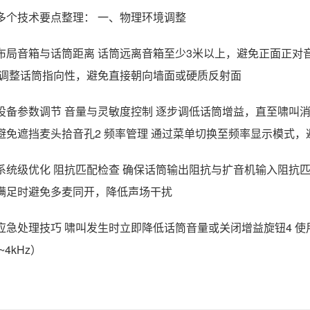
多个技术要点整理： 一、物理环境调整
理布局音箱与话筒距离‌ 话筒远离音箱至少3米以上，避免正面正对音
‌ 调整话筒指向性，避免直接朝向墙面或硬质反射面‌
设备参数调节 ‌音量与灵敏度控制‌ 逐步调低话筒增益，直至啸叫
避免遮挡麦头拾音孔‌2 ‌频率管理‌ 通过菜单切换至频率显示模式，
系统级优化 ‌阻抗匹配检查‌ 确保话筒输出阻抗与扩音机输入阻抗匹配
满足时避免多麦同开，降低声场干扰‌
应急处理技巧 啸叫发生时立即降低话筒音量或关闭增益旋钮‌4 
~4kHz）‌