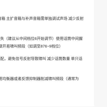
箱‌ 主扩音箱与补声音箱需单独调试声场‌ ‌减少反射
消失（建议从中间档位6开始调节）‌使用话筒中间握
避开易啸叫频段（如调至876~9档位）‌
，避免信号反射导致啸叫‌ ‌减少话筒数量‌ 单只话
使用均衡器或者反馈抑制器削减啸叫频段（通常为