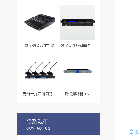
机 LB5000HDMI
数字调音台 TF-12
数字音频处理器 DS-
4.8
无线一拖四鹅颈话筒
反馈抑制器 TS-
LA-4001
F2300
联系我们
CONTACT US
会议