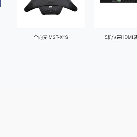
21
全向麦 MST-X1S
5机位带HDMI
LB5000HD